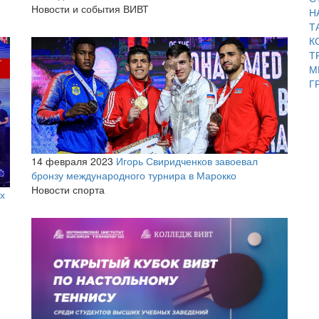
Новости и события ВИВТ
Н
Т
К
Т
М
Г
14 февраля 2023
Игорь Свиридченков завоевал
бронзу международного турнира в Марокко
Новости спорта
х