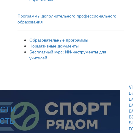
Программы дополнительного профессионального
образования
Образовательные программы
Нормативные документы
Бесплатный курс: ИИ‑инструменты для
учителей
V
В
Б
сти
Б
Б
сть
В
S
Г