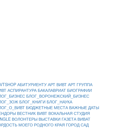
IVTSHOP
АБИТУРИЕНТУ
АРТ ВИВТ
АРТ ГРУППА
ИВТ
АСПИРАНТУРА
БАКАЛАВРИАТ
БИОГРАФИИ
ЛОГ_БИЗНЕС
БЛОГ_ВОРОНЕЖСКИЙ_БИЗНЕС
ЛОГ_ЗОЖ
БЛОГ_КНИГИ
БЛОГ_НАУКА
ЛОГ_О_ВИВТ
БЮДЖЕТНЫЕ МЕСТА
ВАЖНЫЕ ДАТЫ
ЕНДОРЫ
ВЕСТНИК ВИВТ
ВОКАЛЬНАЯ СТУДИЯ
INGLE
ВОЛОНТЕРЫ
ВЫСТАВКИ
ГАЗЕТА ВИВАТ
ОРДОСТЬ МОЕГО РОДНОГО КРАЯ
ГОРОД САД