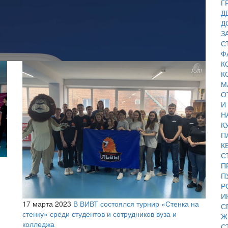
Г
Д
Д
З
С
Ф
К
К
М
О
И
Н
К
П
К
С
П
П
Р
И
17 марта 2023
В ВИВТ состоялся турнир «Стенка на
С
стенку» среди студентов и сотрудников вуза и
Ж
колледжа
С