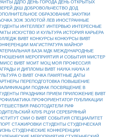
РАНТЫ
ДДПО
ДЕНЬ ГОРОДА
ДЕНЬ ОТКРЫТЫХ
ВЕРЕЙ
ДКШ
ДОБРОВОЛЬЧЕСТВО
ДОД
ОПОЛНИТЕЛЬНОЕ ОБРАЗОВАНИЕ
ЗАКУПКИ
АОЧКА
ЗОЖ
ЗОЛОТОЙ ЛЕВ
ИНОСТРАННЫЕ
ТУДЕНТЫ
ИНТЕЛЛЕКТ
ИНТЕРВЬЮ
ИНТЕРЕСНЫЕ
АКТЫ
ИСКУСТВО И КУЛЬТУРА
ИСТОРИЯ
КАРЬЕРА
ОЛЛЕДЖ ВИВТ
КОНКУРСЫ
КОНКУРСЫ ВИВТ
ОНФЕРЕНЦИИ
МАГИСТРАТУРА
МАЙНОР
АТЕРИАЛЬНАЯ БАЗА
МДК
МЕЖДУНАРОДНЫЕ
ТНОШЕНИЯ
МЕРОПРИЯТИЯ И СОБЫТИЯ
МИСТЕР
 МИСС ВИВТ
МОИТ
МОЦ
МОЯ ПРОФЕССИЯ
АГРАДЫ И ДИПЛОМЫ ВИВТ
НАУКА
НАУКА И
УЛЬТУРА
О ВИВТ
ОЧКА
ПАМЯТНЫЕ ДАТЫ
АРТНЕРЫ
ПЕРЕПОДГОТОВКА
ПОВЫШЕНИЕ
ВАЛИФИКАЦИИ
ПОДФАК
ПОСВЯЩЕНИЕ В
ТУДЕНТЫ
ПРАЗДНИКИ
ПРИЕМ
ПРИЛОЖЕНИЕ ВИВТ
РОФИЛАКТИКА
ПРОФОРИЕНТАТОР
ПУБЛИКАЦИИ
УТЕШЕСТВИЯ
РАБОТОДАТЕЛИ
РИФ
ОДИТЕЛЬСКИЙ КЛУБ
РЦУИ
СЕРЕБРЯНЫЙ
НСТИТУТ
СМИ О ВИВТ
СОБЫТИЯ
СПЕЦИАЛИТЕТ
ПОРТ
СТАЖИРОВКИ
СТУДЕНТЫ
СТУДЕНЧЕСКАЯ
ИЗНЬ
СТУДЕНЧЕСКИЕ КОНФЕРЕНЦИИ
ТУДЕНЧЕСКИЕ МЕРОПРИЯТИЯ
СТУДЕНЧЕСКИЙ