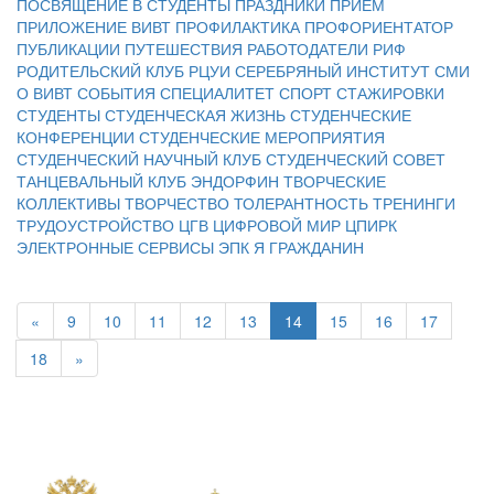
ПОСВЯЩЕНИЕ В СТУДЕНТЫ
ПРАЗДНИКИ
ПРИЕМ
ПРИЛОЖЕНИЕ ВИВТ
ПРОФИЛАКТИКА
ПРОФОРИЕНТАТОР
ПУБЛИКАЦИИ
ПУТЕШЕСТВИЯ
РАБОТОДАТЕЛИ
РИФ
РОДИТЕЛЬСКИЙ КЛУБ
РЦУИ
СЕРЕБРЯНЫЙ ИНСТИТУТ
СМИ
О ВИВТ
СОБЫТИЯ
СПЕЦИАЛИТЕТ
СПОРТ
СТАЖИРОВКИ
СТУДЕНТЫ
СТУДЕНЧЕСКАЯ ЖИЗНЬ
СТУДЕНЧЕСКИЕ
КОНФЕРЕНЦИИ
СТУДЕНЧЕСКИЕ МЕРОПРИЯТИЯ
СТУДЕНЧЕСКИЙ НАУЧНЫЙ КЛУБ
СТУДЕНЧЕСКИЙ СОВЕТ
ТАНЦЕВАЛЬНЫЙ КЛУБ ЭНДОРФИН
ТВОРЧЕСКИЕ
КОЛЛЕКТИВЫ
ТВОРЧЕСТВО
ТОЛЕРАНТНОСТЬ
ТРЕНИНГИ
ТРУДОУСТРОЙСТВО
ЦГВ
ЦИФРОВОЙ МИР
ЦПИРК
ЭЛЕКТРОННЫЕ СЕРВИСЫ
ЭПК
Я ГРАЖДАНИН
«
9
10
11
12
13
14
15
16
17
18
»