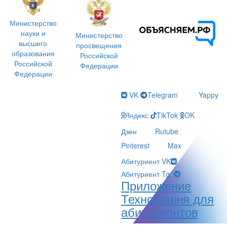
Министерство
науки и
Министерство
высшего
просвещения
образования
Российской
Российской
Федерации
Федерации
VK
Telegram
Yappy
Яндекс
TikTok
OK
Дзен
Rutube
Pinterest
Max
Абитуриент VK
Абитуриент Tg
Приложение
Технобашня для
абитуриентов