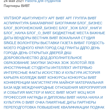
24 мая 2021
Работа для студентов
Партнеры ВИВТ
VIVTSHOP
АБИТУРИЕНТУ
АРТ ВИВТ
АРТ ГРУППА ВИВТ
АСПИРАНТУРА
БАКАЛАВРИАТ
БИОГРАФИИ
БЛОГ_БИЗНЕС
БЛОГ_ВОРОНЕЖСКИЙ_БИЗНЕС
БЛОГ_ЗОЖ
БЛОГ_КНИГИ
БЛОГ_НАУКА
БЛОГ_О_ВИВТ
БЮДЖЕТНЫЕ МЕСТА
ВАЖНЫЕ
ДАТЫ
ВЕНДОРЫ
ВЕСТНИК ВИВТ
ВОКАЛЬНАЯ СТУДИЯ
SINGLE
ВОЛОНТЕРЫ
ВЫСТАВКИ
ГАЗЕТА ВИВАТ
ГОРДОСТЬ
МОЕГО РОДНОГО КРАЯ
ГОРОД САД
ГРАНТЫ
ДДПО
ДЕНЬ
ГОРОДА
ДЕНЬ ОТКРЫТЫХ ДВЕРЕЙ
ДКШ
ДОБРОВОЛЬЧЕСТВО
ДОД
ДОПОЛНИТЕЛЬНОЕ
ОБРАЗОВАНИЕ
ЗАКУПКИ
ЗАОЧКА
ЗОЖ
ЗОЛОТОЙ ЛЕВ
ИНОСТРАННЫЕ СТУДЕНТЫ
ИНТЕЛЛЕКТ
ИНТЕРВЬЮ
ИНТЕРЕСНЫЕ ФАКТЫ
ИСКУСТВО И КУЛЬТУРА
ИСТОРИЯ
КАРЬЕРА
КОЛЛЕДЖ ВИВТ
КОНКУРСЫ
КОНКУРСЫ ВИВТ
КОНФЕРЕНЦИИ
МАГИСТРАТУРА
МАЙНОР
МАТЕРИАЛЬНАЯ
БАЗА
МДК
МЕЖДУНАРОДНЫЕ ОТНОШЕНИЯ
МЕРОПРИЯТИЯ
И СОБЫТИЯ
МИСТЕР И МИСС ВИВТ
МОИТ
МОЦ
МОЯ
ПРОФЕССИЯ
НАГРАДЫ И ДИПЛОМЫ ВИВТ
НАУКА
НАУКА И
КУЛЬТУРА
О ВИВТ
ОЧКА
ПАМЯТНЫЕ ДАТЫ
ПАРТНЕРЫ
ПЕРЕПОДГОТОВКА
ПОВЫШЕНИЕ КВАЛИФИКАЦИИ
ПОДФАК