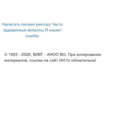
394043, г. Воронеж
ул. Ленина, 73а
+7 (473) 202-04-20
8 800 555-60-54
Написать письмо ректору
Часто
задаваемые вопросы
Я нашел
ошибку
info@vivt.ru
support@vivt.ru
© 1993 - 2026, ВИВТ - АНОО ВО. При копировании
материалов, ссылка на сайт vivt.ru обязательна!
Политика в
отношении обработки персональных данных в ВИВТ – АНОО
ВО