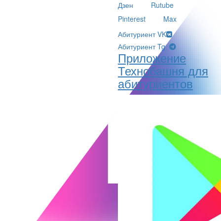
Дзен
Rutube
Pinterest
Max
Абитуриент VK
Абитуриент Tg
Приложение
Технобашня для
абитуриентов