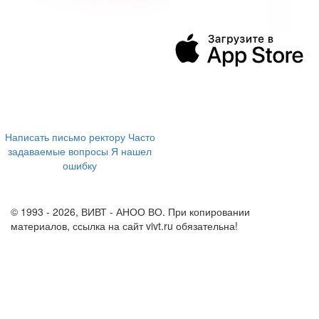
394043, г. Воронеж
ул. Ленина, 73а
+7 (473) 202-04-20
8 800 555-60-54
Написать письмо ректору
Часто
задаваемые вопросы
Я нашел
ошибку
info@vivt.ru
support@vivt.ru
© 1993 - 2026, ВИВТ - АНОО ВО. При копировании
материалов, ссылка на сайт vivt.ru обязательна!
Политика в
отношении обработки персональных данных в ВИВТ – АНОО
ВО