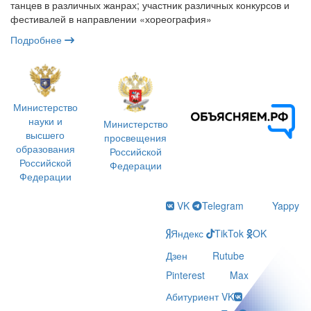
танцев в различных жанрах; участник различных конкурсов и
фестивалей в направлении «хореография»
Подробнее
Министерство
науки и
Министерство
высшего
просвещения
образования
Российской
Российской
Федерации
Федерации
VK
Telegram
Yappy
Яндекс
TikTok
OK
Дзен
Rutube
Pinterest
Max
Абитуриент VK