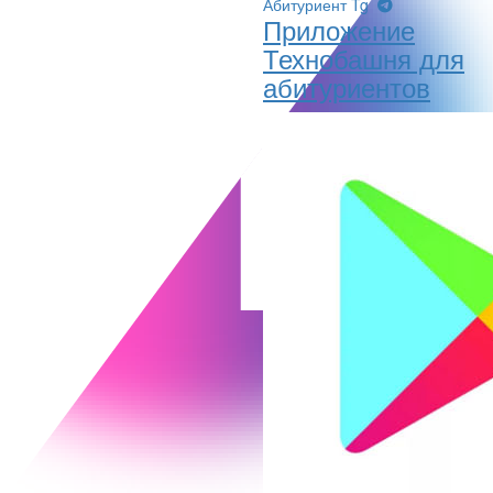
Абитуриент Tg
Приложение
Технобашня для
абитуриентов