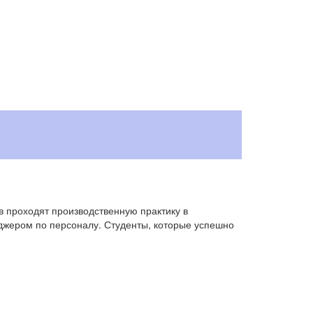
Руководитель 
Зарплата
от 20
в проходят производственную практику в
джером по персоналу. Студенты, которые успешно