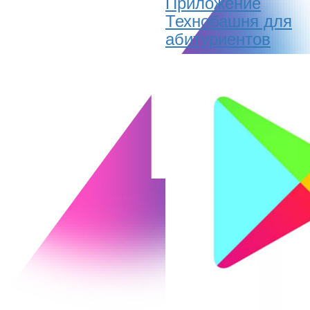
Приложение
Технобашня для
абитуриентов