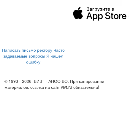
394043, г. Воронеж
ул. Ленина, 73а
+7 (473) 202-04-20
8 800 555-60-54
Написать письмо ректору
Часто
задаваемые вопросы
Я нашел
ошибку
info@vivt.ru
support@vivt.ru
© 1993 - 2026, ВИВТ - АНОО ВО. При копировании
материалов, ссылка на сайт vivt.ru обязательна!
Политика в
отношении обработки персональных данных в ВИВТ – АНОО
ВО