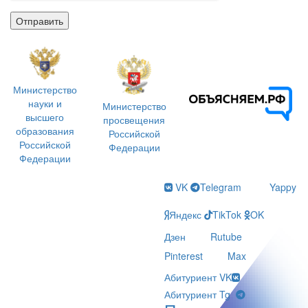
Отправить
Министерство
науки и
Министерство
высшего
просвещения
образования
Российской
Российской
Федерации
Федерации
VK
Telegram
Yappy
Яндекс
TikTok
OK
Дзен
Rutube
Pinterest
Max
Абитуриент VK
Абитуриент Tg