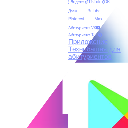
Яндекс
TikTok
OK
Дзен
Rutube
Pinterest
Max
Абитуриент VK
Абитуриент Tg
Приложение
Технобашня для
абитуриентов