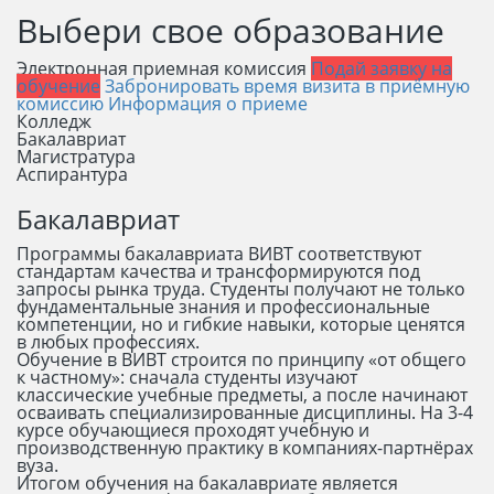
Выбери свое образование
Электронная приемная комиссия
Подай заявку на
обучение
Забронировать время визита в приёмную
комиссию
Информация о приеме
Колледж
Бакалавриат
Магистратура
Аспирантура
Бакалавриат
Программы бакалавриата ВИВТ соответствуют
стандартам качества и трансформируются под
запросы рынка труда. Студенты получают не только
фундаментальные знания и профессиональные
компетенции, но и гибкие навыки, которые ценятся
в любых профессиях.
Обучение в ВИВТ строится по принципу «от общего
к частному»: сначала студенты изучают
классические учебные предметы, а после начинают
осваивать специализированные дисциплины. На 3-4
курсе обучающиеся проходят учебную и
производственную практику в компаниях-партнёрах
вуза.
Итогом обучения на бакалавриате является