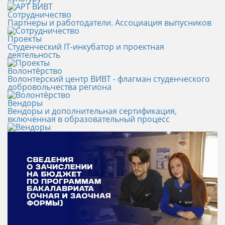
Сотрудничество
Партнеры и работодатели. Ассоциация выпусников
Проекты
Студенческий IT-инкубатор и проектная
деятельность
Волонтёрство
Волонтерский центр ВИВТ - флагман студенческого
добровольчества региона
Вендоры
Вендоры и дополнительная сертификация,
включенная в образовательный процесс
Новости