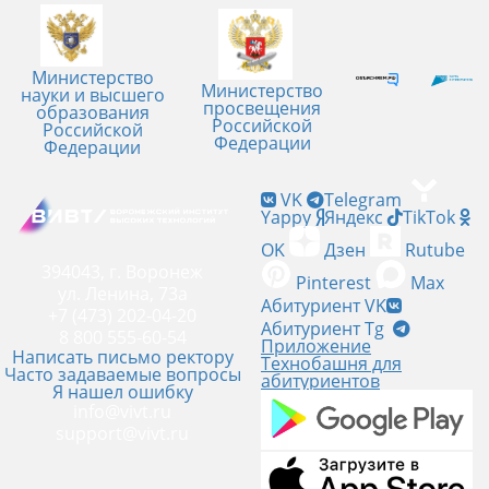
Министерство
Министерство
науки и высшего
просвещения
образования
Российской
Российской
Федерации
Федерации
VK
Telegram
Yappy
Яндекс
TikTok
OK
Дзен
Rutube
394043, г. Воронеж
Pinterest
Max
ул. Ленина, 73а
Абитуриент VK
+7 (473) 202-04-20
Абитуриент Tg
8 800 555-60-54
Приложение
Написать письмо ректору
Технобашня для
Часто задаваемые вопросы
абитуриентов
Я нашел ошибку
info@vivt.ru
support@vivt.ru