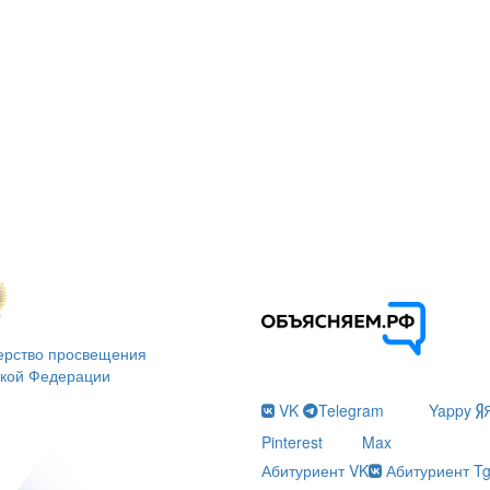
ерство просвещения
ской Федерации
VK
Telegram
Yappy
Pinterest
Max
Абитуриент VK
Абитуриент T