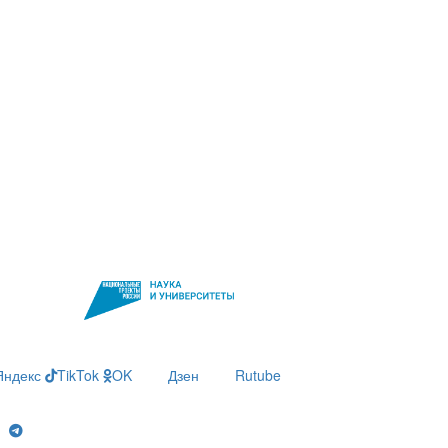
Яндекс
TikTok
OK
Дзен
Rutube
g