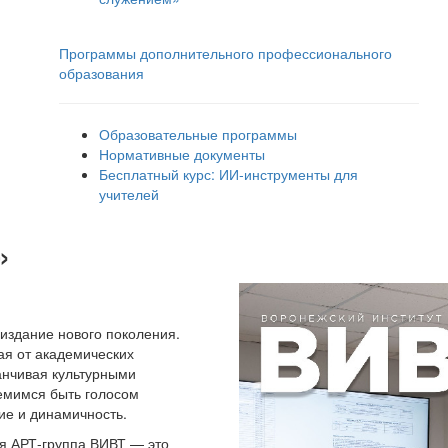
Программы дополнительного профессионального
образования
Образовательные программы
Нормативные документы
Бесплатный курс: ИИ‑инструменты для
учителей
»
издание нового поколения.
ая от академических
анчивая культурными
емимся быть голосом
ие и динамичность.
я АРТ-группа ВИВТ — это