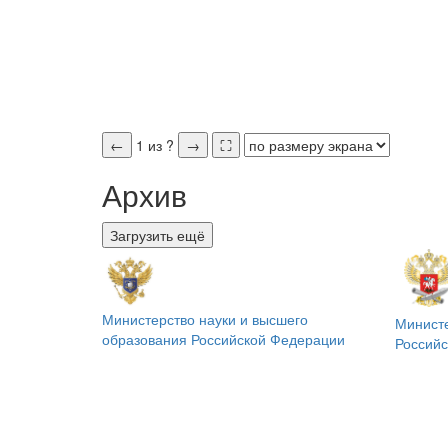
←
1
из
?
→
⛶
Архив
Загрузить ещё
Министерство науки и высшего
Минист
образования
Российской Федерации
Россий