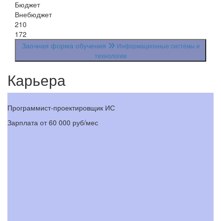
Бюджет
Внебюджет
210
172
Заочная форма обучения
Информационные системы и
технологии
Карьера
Программист-проектировщик ИС
Би
Зарплата
от 60 000 руб/мес
З