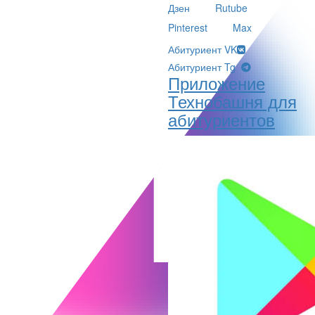
Дзен
Rutube
Pinterest
Max
Абитуриент VK
Абитуриент Tg
Приложение
Технобашня для
абитуриентов