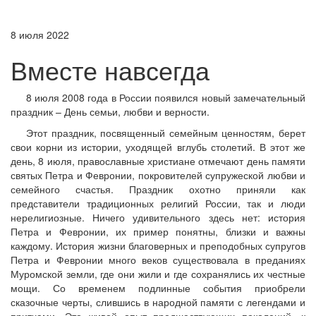
8 июля 2022
Вместе навсегда
8 июля 2008 года в России появился новый замечательный
праздник – День семьи, любви и верности.
Этот праздник, посвященный семейным ценностям, берет
свои корни из истории, уходящей вглубь столетий. В этот же
день, 8 июля, православные христиане отмечают день памяти
святых Петра и Февронии, покровителей супружеской любви и
семейного счастья. Праздник охотно приняли как
представители традиционных религий России, так и люди
нерелигиозные. Ничего удивительного здесь нет: история
Петра и Февронии, их пример понятны, близки и важны
каждому. История жизни благоверных и преподобных супругов
Петра и Февронии много веков существовала в преданиях
Муромской земли, где они жили и где сохранялись их честные
мощи. Со временем подлинные события приобрели
сказочные черты, слившись в народной памяти с легендами и
притчами. Это живой опыт предшествующих поколений, к