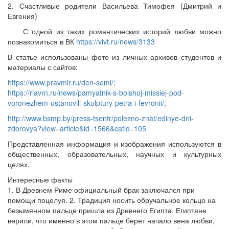
2. Счастливые родители Васильева Тимофея (Дмитрий и
Евгения)
С одной из таких романтических историй любви можно
познакомиться в ВК
https://vivt.ru/news/3133
В статье использованы фото из личных архивов студентов и
материалы с сайтов:
https://www.pravmir.ru/den-semi/;
https://riavrn.ru/news/pamyatnik-s-bolshoj-missiej-pod-
voronezhem-ustanovili-skulptury-petra-i-fevronii/;
http://www.bsmp.by/press-tsentr/polezno-znat/edinye-dni-
zdorovya?view=article&id=1566&catid=105
Представленная информация и изображения используются в
общественных, образовательных, научных и культурных
целях.
Интересные факты
1. В Древнем Риме официальный брак заключался при
помощи поцелуя. 2. Традиция носить обручальное кольцо на
безымянном пальце пришла из Древнего Египта. Египтяне
верили, что именно в этом пальце берет начало вена любви,