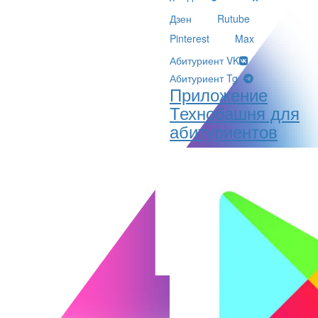
Дзен
Rutube
Pinterest
Max
Абитуриент VK
Абитуриент Tg
Приложение
Технобашня для
абитуриентов