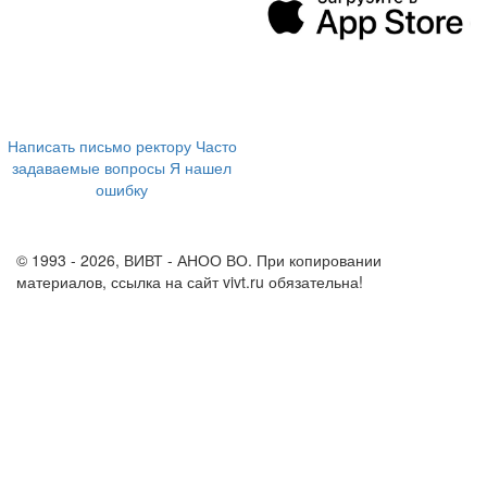
394043, г. Воронеж
ул. Ленина, 73а
+7 (473) 202-04-20
8 800 555-60-54
Написать письмо ректору
Часто
задаваемые вопросы
Я нашел
ошибку
info@vivt.ru
support@vivt.ru
© 1993 - 2026, ВИВТ - АНОО ВО. При копировании
материалов, ссылка на сайт vivt.ru обязательна!
Политика в
отношении обработки персональных данных в ВИВТ – АНОО
ВО