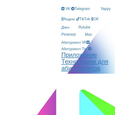
VK
Telegram
Yappy
Яндекс
TikTok
OK
Дзен
Rutube
Pinterest
Max
Абитуриент VK
Абитуриент Tg
Приложение
Технобашня для
абитуриентов