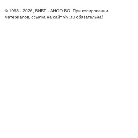
support@vivt.ru
© 1993 - 2026, ВИВТ - АНОО ВО. При копировании
материалов, ссылка на сайт vivt.ru обязательна!
Политика в
отношении обработки персональных данных в ВИВТ – АНОО
ВО