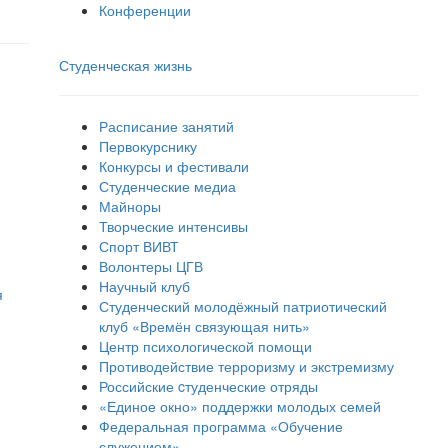
Конференции
Студенческая жизнь
Расписание занятий
Первокурснику
Конкурсы и фестивали
Студенческие медиа
Майноры
Творческие интенсивы
Спорт ВИВТ
Волонтеры ЦГВ
Научный клуб
я
Студенческий молодёжный патриотический
клуб «Времён связующая нить»
Центр психологической помощи
Противодействие терроризму и экстремизму
Российские cтуденческие отряды
«Единое окно» поддержки молодых семей
Федеральная программа «Обучение
служением»