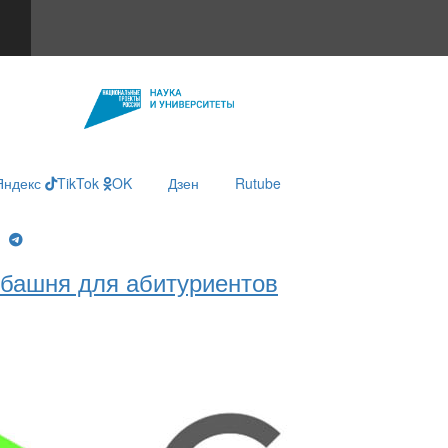
Яндекс
TikTok
OK
Дзен
Rutube
g
башня для абитуриентов