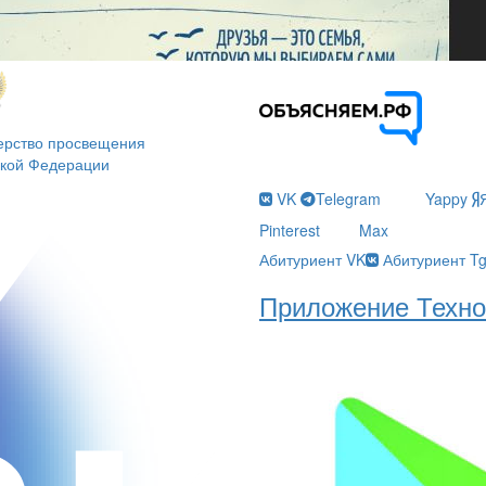
ерство просвещения
ской Федерации
VK
Telegram
Yappy
Pinterest
Max
Абитуриент VK
Абитуриент T
Приложение Техно