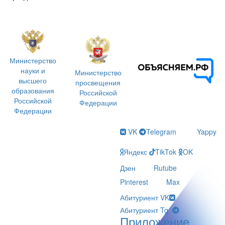
Министерство
науки и
Министерство
высшего
просвещения
образования
Российской
Российской
Федерации
Федерации
VK
Telegram
Yappy
Яндекс
TikTok
OK
Дзен
Rutube
Pinterest
Max
Абитуриент VK
Абитуриент Tg
Приложение