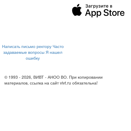
394043, г. Воронеж
ул. Ленина, 73а
+7 (473) 202-04-20
8 800 555-60-54
Написать письмо ректору
Часто
задаваемые вопросы
Я нашел
ошибку
info@vivt.ru
support@vivt.ru
© 1993 - 2026, ВИВТ - АНОО ВО. При копировании
материалов, ссылка на сайт vivt.ru обязательна!
Политика в
отношении обработки персональных данных в ВИВТ – АНОО
ВО