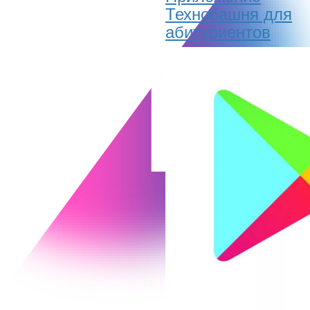
Технобашня для
абитуриентов