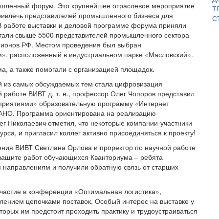
ышленный форум. Это крупнейшее отраслевое мероприятие
Т
ривлечь представителей промышленного бизнеса для
С
В работе выставки и деловой программе форума приняли
 стали свыше 5500 представителей промышленного сектора
регионов РФ. Местом проведения был выбран
м», расположенный в индустриальном парке «Масловский».
а, а также помогали с организацией площадок.
й из самых обсуждаемых тем стала цифровизация
работе ВИВТ д. т. н., профессор Олег Чопоров представил
риятиями» образовательную программу «Интернет
НАНО. Программа ориентирована на реализацию
г Николаевич отметил, что некоторые компании-участники
рса, и пригласил коллег активно присоединяться к проекту!
ения ВИВТ Светлана Орлова и проректор по научной работе
 защите работ обучающихся Кванториума – ребята
 направлениям и получили обратную связь от старших
частие в конференции «Оптимальная логистика»,
влением цепочками поставок. Особый интерес на выставке у
оторых им предстоит проходить практику и трудоустраиваться