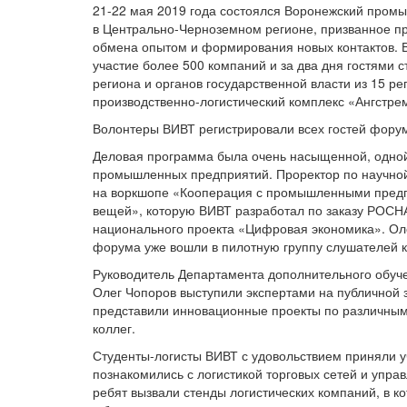
21-22 мая 2019 года состоялся Воронежский пром
в Центрально-Черноземном регионе, призванное п
обмена опытом и формирования новых контактов. 
участие более 500 компаний и за два дня гостями
региона и органов государственной власти из 15 
производственно-логистический комплекс «Ангстре
Волонтеры ВИВТ регистрировали всех гостей форум
Деловая программа была очень насыщенной, одно
промышленных предприятий. Проректор по научной 
на воркшопе «Кооперация с промышленными предп
вещей», которую ВИВТ разработал по заказу РОС
национального проекта «Цифровая экономика». Оле
форума уже вошли в пилотную группу слушателей ку
Руководитель Департамента дополнительного обуч
Олег Чопоров выступили экспертами на публичной
представили инновационные проекты по различным
коллег.
Студенты-логисты ВИВТ с удовольствием приняли у
познакомились с логистикой торговых сетей и упра
ребят вызвали стенды логистических компаний, в к