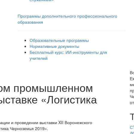
Программы дополнительного профессионального
образования
Образовательные программы
Нормативные документы
Бесплатный курс: ИИ‑инструменты для
учителей
В
Е
ком промышленном
м
п
ставке «Логистика
Ч
о
ации и проведении выставки XII Воронежского
С
тика Черноземья 2019».
Д