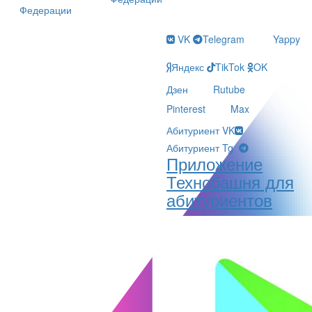
Федерации
VK
Telegram
Yappy
Яндекс
TikTok
OK
Дзен
Rutube
Pinterest
Max
Абитуриент VK
Абитуриент Tg
Приложение
Технобашня для
абитуриентов