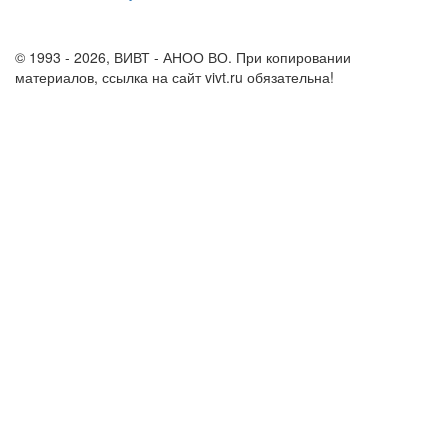
info@vivt.ru
support@vivt.ru
© 1993 - 2026, ВИВТ - АНОО ВО. При копировании
материалов, ссылка на сайт vivt.ru обязательна!
Политика в
отношении обработки персональных данных в ВИВТ – АНОО
ВО