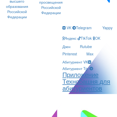
высшего
просвещения
образования
Российской
Российской
Федерации
Федерации
VK
Telegram
Yappy
Яндекс
TikTok
OK
Дзен
Rutube
Pinterest
Max
Абитуриент VK
Абитуриент Tg
Приложение
Технобашня для
абитуриентов