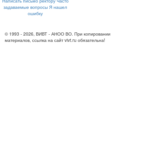
Написать письмо ректору
Часто
задаваемые вопросы
Я нашел
ошибку
info@vivt.ru
support@vivt.ru
© 1993 - 2026, ВИВТ - АНОО ВО. При копировании
материалов, ссылка на сайт vivt.ru обязательна!
Политика в
отношении обработки персональных данных в ВИВТ – АНОО
ВО