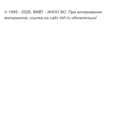
support@vivt.ru
© 1993 - 2026, ВИВТ - АНОО ВО. При копировании
материалов, ссылка на сайт vivt.ru обязательна!
Политика в
отношении обработки персональных данных в ВИВТ – АНОО
ВО