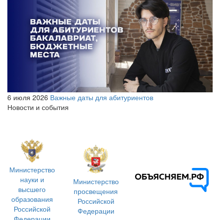
6 июля 2026
Важные даты для абитуриентов
Новости и события
Министерство
науки и
Министерство
высшего
просвещения
образования
Российской
Российской
Федерации
Федерации