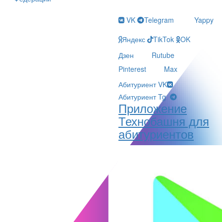
VK
Telegram
Yappy
Яндекс
TikTok
OK
Дзен
Rutube
Pinterest
Max
Абитуриент VK
Абитуриент Tg
Приложение
Технобашня для
абитуриентов