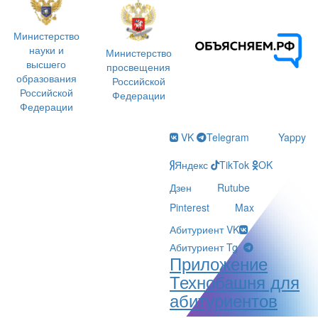
Министерство
науки и
Министерство
высшего
просвещения
образования
Российской
Российской
Федерации
Федерации
VK
Telegram
Yappy
Яндекс
TikTok
OK
Дзен
Rutube
Pinterest
Max
Абитуриент VK
Абитуриент Tg
Приложение
Технобашня для
абитуриентов