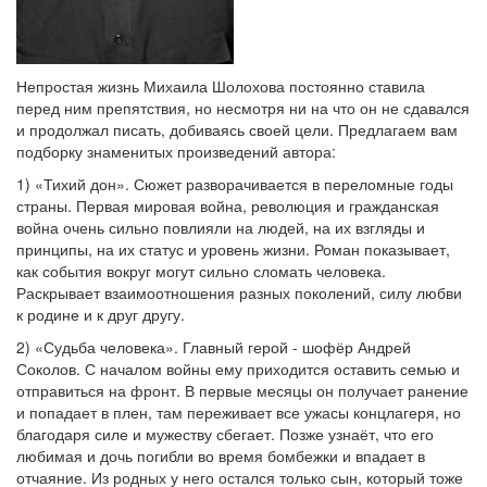
Непростая жизнь Михаила Шолохова постоянно ставила
перед ним препятствия, но несмотря ни на что он не сдавался
и продолжал писать, добиваясь своей цели. Предлагаем вам
подборку знаменитых произведений автора:
1) «Тихий дон». Сюжет разворачивается в переломные годы
страны. Первая мировая война, революция и гражданская
война очень сильно повлияли на людей, на их взгляды и
принципы, на их статус и уровень жизни. Роман показывает,
как события вокруг могут сильно сломать человека.
Раскрывает взаимоотношения разных поколений, силу любви
к родине и к друг другу.
2) «Судьба человека». Главный герой - шофёр Андрей
Соколов. С началом войны ему приходится оставить семью и
отправиться на фронт. В первые месяцы он получает ранение
и попадает в плен, там переживает все ужасы концлагеря, но
благодаря силе и мужеству сбегает. Позже узнаёт, что его
любимая и дочь погибли во время бомбежки и впадает в
отчаяние. Из родных у него остался только сын, который тоже