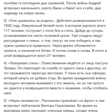
погибает в последние дни сражений. После войны Андрей
встречает маленького сироту Ваню и берет его к себе, дав
надежду на новую жизнь.
3) «Они сражались за родину». Действия разворачиваются в
1942 году. Измученный битвой полк, в котором уцелело всего
117 человек, отступает с поля боя в степь. Дойдя до хутора,
останавливаются около полковой кухни. Там солдаты ведут
рассуждения о семье, о том, смогут ли они победить и как
нужно сражаться правильно. Через время объявляется
тревога, и начинается битва. И потом снова и снова. В итоге в
штаб возвращается всего 27 человек.
4) «Лазоревая степь». Повествование ведётся от лица пастуха
Захара. Он переходит на службу от одного пана к другому, но
тот оказывается чересчур жестоким. У пана есть сын офицер,
который ничуть не добрее отца. Во время гражданской войны
молодого человека выживают с его земель, но он так просто
не сдается и возвращается вместе с казаками, чтобы отобрать
своё.
5) «Наука ненависти». Рассказчик приезжает на фронт и там
встречает лейтенанта Виктора Герасимова. Во время их
разговора мимо проходят пленные немцы, солдат очень