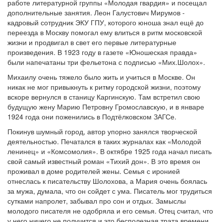
работе литературной группы «Молодая гвардия» и посещал
дополнительные занятия. Леон Галустович Мирумов -
кадровый сотрудник ЭКУ ГПУ, которого юноша знал ещё до
переезда в Москву помогал ему влиться в ритм московской
жизни и продвигал в свет его первые литературные
произведения. В 1923 году в газете «Юношеская правда»
были напечатаны три фельетона с подписью «Мих.Шолох».
Михаилу очень тяжело было жить и учиться в Москве. Он
никак не мог привыкнуть к ритму городской жизни, поэтому
вскоре вернулся в станицу Каргинскую. Там встретил свою
будущую жену Марию Петровну Громославскую, и в январе
1924 года они поженились в Подтёлковском ЗАГСе.
Покинув шумный город, автор упорно занялся творческой
деятельностью. Печатался в таких журналах как «Молодой
ленинец» и «Комсомолия». В октябре 1925 года начал писать
свой самый известный роман «Тихий дон». В это время он
проживал в доме родителей жены. Семья с иронией
отнеслась к писательству Шолохова, а Мария очень боялась
за мужа, думала, что он сойдет с ума. Писатель мог трудиться
сутками напролет, забывал про сон и отдых. Замыслы
молодого писателя не одобряла и его семья. Отец считал, что
у него ничего не получится и это бесполезная трата времени.