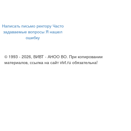
394043, г. Воронеж
ул. Ленина, 73а
+7 (473) 202-04-20
8 800 555-60-54
Написать письмо ректору
Часто
задаваемые вопросы
Я нашел
ошибку
info@vivt.ru
support@vivt.ru
© 1993 - 2026, ВИВТ - АНОО ВО. При копировании
материалов, ссылка на сайт vivt.ru обязательна!
Политика в
отношении обработки персональных данных в ВИВТ – АНОО
ВО