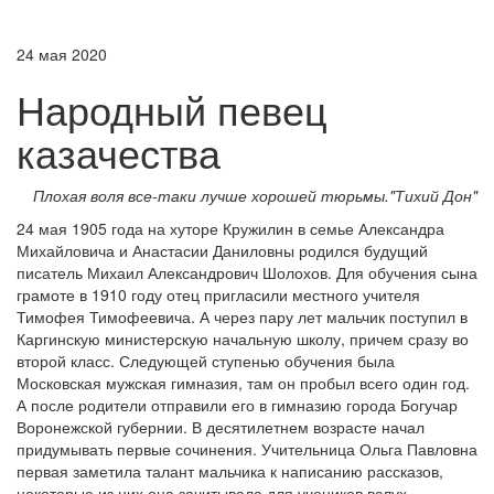
24 мая 2020
Народный певец
казачества
Плохая воля все-таки лучше хорошей тюрьмы.
"Тихий Дон"
24 мая 1905 года на хуторе Кружилин в семье Александра
Михайловича и Анастасии Даниловны родился будущий
писатель Михаил Александрович Шолохов. Для обучения сына
грамоте в 1910 году отец пригласили местного учителя
Тимофея Тимофеевича. А через пару лет мальчик поступил в
Каргинскую министерскую начальную школу, причем сразу во
второй класс. Следующей ступенью обучения была
Московская мужская гимназия, там он пробыл всего один год.
А после родители отправили его в гимназию города Богучар
Воронежской губернии. В десятилетнем возрасте начал
придумывать первые сочинения. Учительница Ольга Павловна
первая заметила талант мальчика к написанию рассказов,
некоторые из них она зачитывала для учеников вслух.