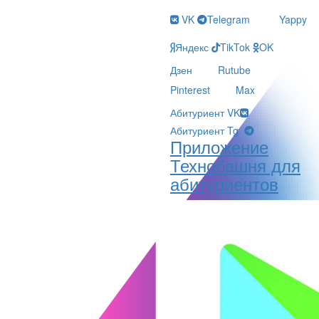
VK
Telegram
Yappy
Яндекс
TikTok
OK
Дзен
Rutube
Pinterest
Max
Абитуриент VK
Абитуриент Tg
Приложение
Технобашня для
абитуриентов