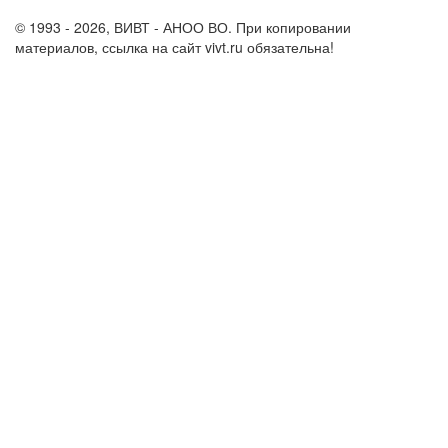
support@vivt.ru
© 1993 - 2026, ВИВТ - АНОО ВО. При копировании
материалов, ссылка на сайт vivt.ru обязательна!
Политика в
отношении обработки персональных данных в ВИВТ – АНОО
ВО