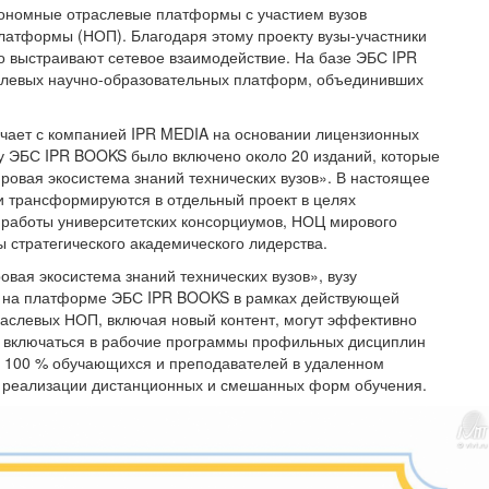
тономные отраслевые платформы с участием вузов
атформы (НОП). Благодаря этому проекту вузы-участники
о выстраивают сетевое взаимодействие. На базе ЭБС IPR
слевых научно-образовательных платформ, объединивших
ичает с компанией IPR MEDIA на основании лицензионных
му ЭБС IPR BOOKS было включено около 20 изданий, которые
овая экосистема знаний технических вузов». В настоящее
и трансформируются в отдельный проект в целях
х работы университетских консорциумов, НОЦ мирового
 стратегического академического лидерства.
вая экосистема знаний технических вузов», вузу
, на платформе ЭБС IPR BOOKS в рамках действующей
раслевых НОП, включая новый контент, могут эффективно
и включаться в рабочие программы профильных дисциплин
я 100 % обучающихся и преподавателей в удаленном
 реализации дистанционных и смешанных форм обучения.