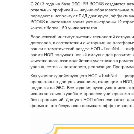
С 2013 года на базе ЭБС IPR BOOKS создаются ав
отдельных профилей — научно-образовательные пл
передают и используют РИД друг друга, эффективн
BOOKS в настоящее время уже выстроены 12 отра
контент более 150 университетов.
Воронежский институт высоких технологий сотрудн
договоров, в соответствии с которыми на платфор
вошли в тематический раздел НОП «TechNet — цифр
время НОП получают новый импульс для развития 
качественного взаимодействия участников в рамка
уровня, сетевых партнерств, реализации Программы
Как участнику действующего НОП «TechNet — цифро
предоставлен доступ к изданиям, входящим в НОП
подписки на ЭБС. Все издания вузов-участников от
использоваться в учебном процессе университета 
без ограничений. Доступ к НОП обеспечивается дл
формате, что безусловно повышает эффективность