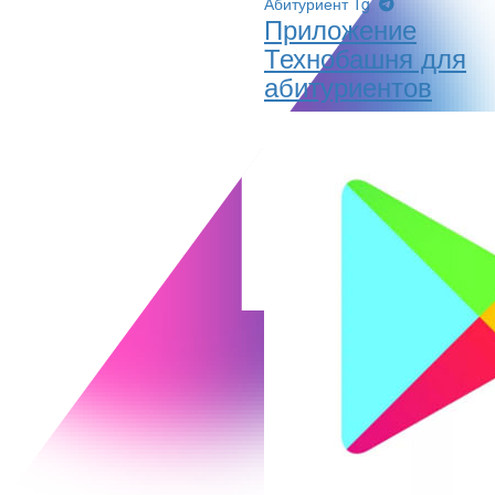
Абитуриент Tg
Приложение
Технобашня для
абитуриентов