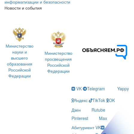
информатизации и безопасности
Новости и события
Министерство
науки и
Министерство
высшего
просвещения
образования
Российской
Российской
Федерации
Федерации
VK
Telegram
Yappy
Яндекс
TikTok
OK
Дзен
Rutube
Pinterest
Max
Абитуриент VK