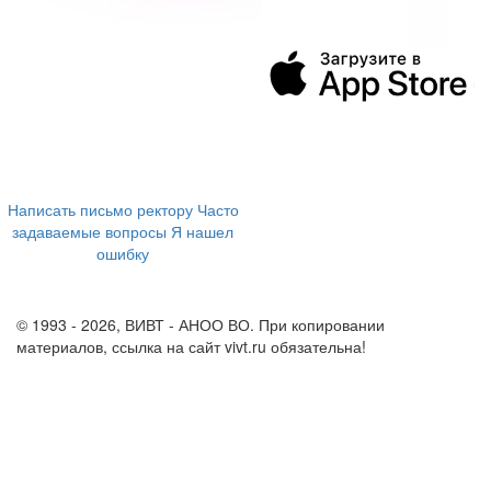
394043, г. Воронеж
ул. Ленина, 73а
+7 (473) 202-04-20
8 800 555-60-54
Написать письмо ректору
Часто
задаваемые вопросы
Я нашел
ошибку
info@vivt.ru
support@vivt.ru
© 1993 - 2026, ВИВТ - АНОО ВО. При копировании
материалов, ссылка на сайт vivt.ru обязательна!
Политика в
отношении обработки персональных данных в ВИВТ – АНОО
ВО