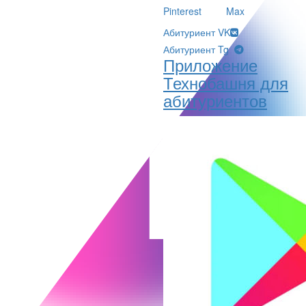
Pinterest
Max
Абитуриент VK
Абитуриент Tg
Приложение
Технобашня для
абитуриентов