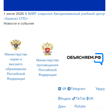
1 июля 2026
В ВИВТ открылся Авторизованный учебный центр
«Базальт СПО»
Новости и события
Министерство
науки и
Министерство
высшего
просвещения
образования
Российской
Российской
Федерации
Федерации
VK
Telegram
Yappy
Яндекс
TikTok
OK
Дзен
Rutube