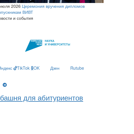
 июля 2026
Церемония вручения дипломов
ыпускникам ВИВТ
овости и события
Яндекс
TikTok
OK
Дзен
Rutube
g
башня для абитуриентов