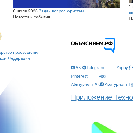
1
6 июля 2026
Задай вопрос юристам
в
Новости и события
Н
ерство просвещения
ской Федерации
VK
Telegram
Yappy
Pinterest
Max
Абитуриент VK
Абитуриент T
Приложение Техно