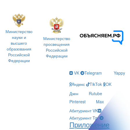
Министерство
науки и
Министерство
высшего
просвещения
образования
Российской
Российской
Федерации
Федерации
VK
Telegram
Yappy
Яндекс
TikTok
OK
Дзен
Rutube
Pinterest
Max
Абитуриент VK
Абитуриент Tg
Приложение