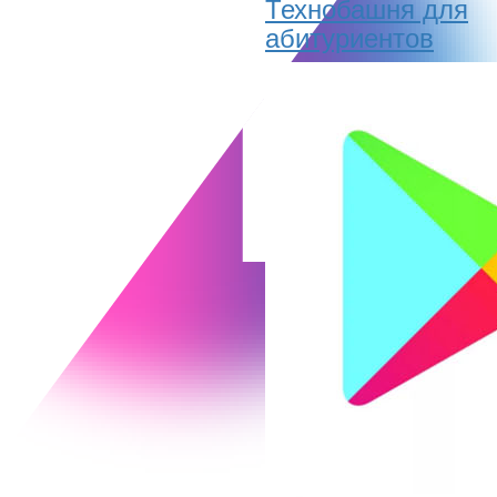
Технобашня для
абитуриентов