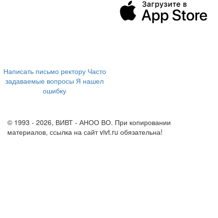
394043, г. Воронеж
ул. Ленина, 73а
+7 (473) 202-04-20
8 800 555-60-54
Написать письмо ректору
Часто
задаваемые вопросы
Я нашел
ошибку
info@vivt.ru
support@vivt.ru
© 1993 - 2026, ВИВТ - АНОО ВО. При копировании
материалов, ссылка на сайт vivt.ru обязательна!
Политика в
отношении обработки персональных данных в ВИВТ – АНОО
ВО