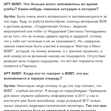
АРТ-ВИВТ: Что больше всего запомнилось во время
учебы? Какие-нибудь смешные ситуации и истории?
Артём:
Было очень много интересного и запоминающегося за
эти годы. Будь то работа волонтёром, помощь ветеранам ВОВ
и детским домам, «Студенческая Осень», ведение
мероприятий или побег от Федоровой Светланы Геннадьевны
из-за того, что не хочешь сдавать куртку в гардероб, потому
что у тебя нет петельки и её не принимают). Но, наверное,
самым памятным было участие в конкурсе “Мистер и Мисс
ВИВТ”, который, по моему мнению, я с треском провалил, и
мой номер из-за волнения никому не понравился. Отсутствие
реакции зала создало ощущение, что вот-вот перекати-поле
появится в Парнасе.
АРТ-ВИВТ: Когда кто-то говорит о ВИВТ, что вы
вспоминаете в первую очередь?
Артём:
Некоторые люди почему-то до сих пор считают, что
ВИВТ - слабый институт. Я всегда их переубеждаю. Примером
для меня служили кабинеты информатики: в 2011 у нас в
институте уже были моноблоки, когда условный ВГУ только
начал закупать жидкокристаллические мониторы.
Так что наш
институт всегда был на передовой в плане высоких