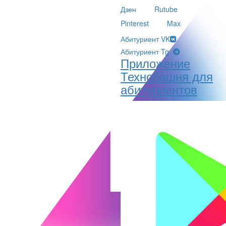
Дзен
Rutube
Pinterest
Max
Абитуриент VK
Абитуриент Tg
Приложение
Технобашня для
абитуриентов