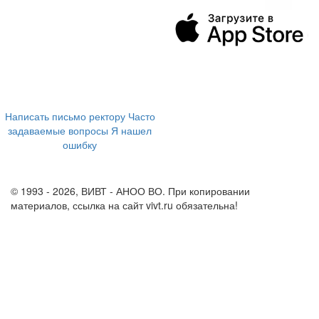
394043, г. Воронеж
ул. Ленина, 73а
+7 (473) 202-04-20
8 800 555-60-54
Написать письмо ректору
Часто
задаваемые вопросы
Я нашел
ошибку
info@vivt.ru
support@vivt.ru
© 1993 - 2026, ВИВТ - АНОО ВО. При копировании
материалов, ссылка на сайт vivt.ru обязательна!
Политика в
отношении обработки персональных данных в ВИВТ – АНОО
ВО