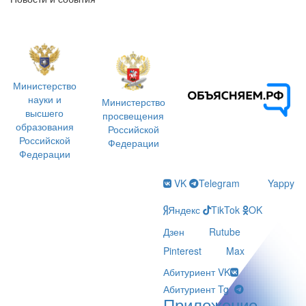
Министерство
науки и
Министерство
высшего
просвещения
образования
Российской
Российской
Федерации
Федерации
VK
Telegram
Yappy
Яндекс
TikTok
OK
Дзен
Rutube
Pinterest
Max
Абитуриент VK
Абитуриент Tg
Приложение