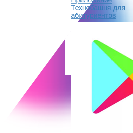
Технобашня для
абитуриентов