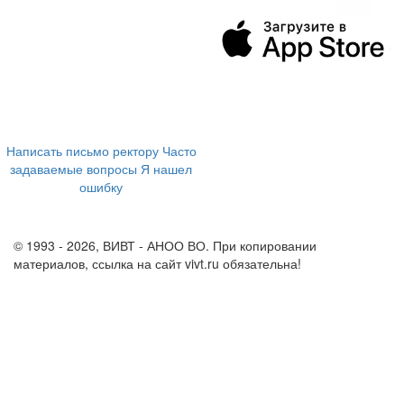
394043, г. Воронеж
ул. Ленина, 73а
+7 (473) 202-04-20
8 800 555-60-54
Написать письмо ректору
Часто
задаваемые вопросы
Я нашел
ошибку
info@vivt.ru
support@vivt.ru
© 1993 - 2026, ВИВТ - АНОО ВО. При копировании
материалов, ссылка на сайт vivt.ru обязательна!
Политика в
отношении обработки персональных данных в ВИВТ – АНОО
ВО