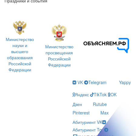
Праздники и события
Министерство
науки и
Министерство
высшего
просвещения
образования
Российской
Российской
Федерации
Федерации
VK
Telegram
Yappy
Яндекс
TikTok
OK
Дзен
Rutube
Pinterest
Max
Абитуриент VK
Абитуриент Tg