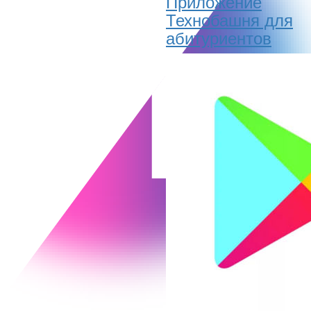
Приложение
Технобашня для
абитуриентов