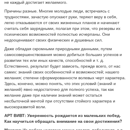
не каждый достигает желаемого.
Причины разные. Многие молодые люди, встречаясь с
трудностями, зачастую опускают руки, теряют веру в себя,
легко отказываются от своих жизненных планов и начинают
считать себя заурядными, полагая при этом, что резервы их
психических возможностей полностью исчерпаны. Они
недооценивают своих физических и душевных сил.
Даже обладая скромными природными данными, путем
самосовершенствования можно добиться больших успехов и
развитии тех или иных качеств, способностей и т. д.
Естественно, результат будет зависеть, прежде всего, от нас
самих: знаний своих особенностей и возможностей; нашего
желания; степени сформированности волевых черт характера.
Здесь, конечно, можно понять, что этих условий (знаний и
желаний) явно недостаточно для полного успеха, так как
желание даже при наличии знаний может остаться
несбыточной мечтой при отсутствии стойкого характера и
высокоразвитой воли.
АРТ ВИВТ:
Уверенность рождается из маленьких побед.
Как научиться обращать внимание на свои достижения?
Максим:
Из любого человека можно сделать победителя, я в