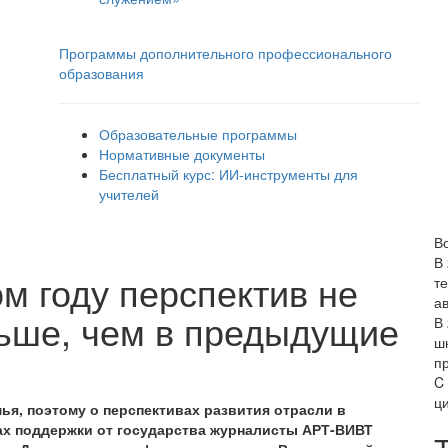
Программы дополнительного профессионального
образования
Образовательные программы
Нормативные документы
Бесплатный курс: ИИ‑инструменты для
учителей
В
В
ом году перспектив не
т
а
ьше, чем в предыдущие
В
ш
п
C
ц
ья, поэтому о перспективах развития отрасли в
ах поддержки от государства журналисты АРТ-ВИВТ