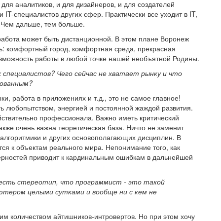
 для аналитиков, и для дизайнеров, и для создателей
 IT-специалистов других сфер. Практически все уходит в IT,
 Чем дальше, тем больше.
 работа может быть дистанционной. В этом плане Воронеж
ть: комфортный город, комфортная среда, прекрасная
зможность работы в любой точке нашей необъятной Родины.
 специалистов? Чего сейчас не хватает рынку и что
бованным?
ки, работа в приложениях и т.д., это не самое главное!
ь любопытством, энергией и постоянной жаждой развития.
йствительно профессионала. Важно иметь критический
Также очень важна теоретическая база. Ничто не заменит
алгоритмики и других основополагающих дисциплин. В
тся к объектам реального мира. Непонимание того, как
ерностей приводит к кардинальным ошибкам в дальнейшей
дь есть стереотип, что программист - это такой
тером целыми сутками и вообще ни с кем не
шим количеством айтишников-интровертов. Но при этом хочу