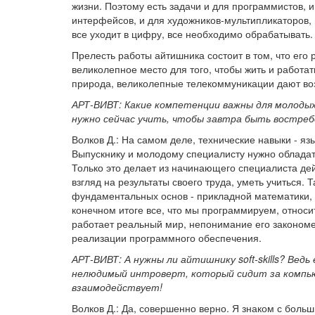
жизни. Поэтому есть задачи и для программистов, и
интерфейсов, и для художников-мультипликаторов, и
все уходит в цифру, все необходимо обрабатывать.
Прелесть работы айтишника состоит в том, что его
великолепное место для того, чтобы жить и работа
природа, великолепные телекоммуникации дают во
АРТ-ВИВТ: Какие компетенции важны для молодых
нужно сейчас учить, чтобы завтра быть востре
Волков Д.: На самом деле, технические навыки - язы
Выпускнику и молодому специалисту нужно обладат
Только это делает из начинающего специалиста де
взгляд на результаты своего труда, уметь учиться. 
фундаментальных основ - прикладной математики, 
конечном итоге все, что мы программируем, относи
работает реальный мир, непонимание его законом
реализации программного обеспечения.
АРТ-ВИВТ: А нужны ли айтишнику soft-skills? Ве
нелюдимый интроверт, который сидит за компью
взаимодействует!
Волков Д.: Да, совершенно верно. Я знаком с боль