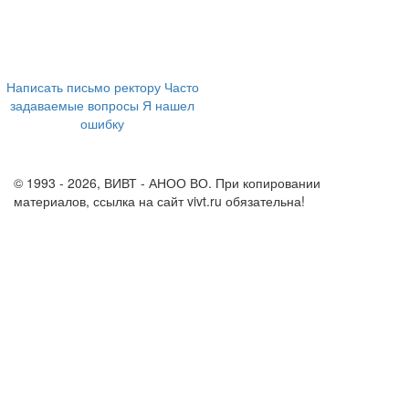
394043, г. Воронеж
ул. Ленина, 73а
+7 (473) 202-04-20
8 800 555-60-54
Написать письмо ректору
Часто
задаваемые вопросы
Я нашел
ошибку
info@vivt.ru
support@vivt.ru
© 1993 - 2026, ВИВТ - АНОО ВО. При копировании
материалов, ссылка на сайт vivt.ru обязательна!
Политика в
отношении обработки персональных данных в ВИВТ – АНОО
ВО