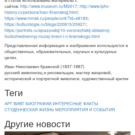
сайтов:
http://www.museum.ru/M2017
;
http://www.tphv-
history.ru/persons/Ivan-Kramskojj.html
;
https://www.mmsk.ru/people/unit/?id=48183
;
https://kulturologia.ru/blogs/220815/25927/
;
https://portrets.ru/ajvazovskij/10-voronezhskij-oblastnoj-
hudozhestvennyj-muzej-imeni-i-n-kramskogo.html
Представленная информация и изображения используются в
общественных, образовательных, научных и культурных
целях.
Иван Николаевич Крамской (1837-1887)
русский живописец и рисовальщик, мастер жанровой,
исторической и портретной живописи; художественный критик
Теги
АРТ ВИВТ
БИОГРАФИИ
ИНТЕРЕСНЫЕ ФАКТЫ
СТУДЕНЧЕСКАЯ ЖИЗНЬ
МЕРОПРИЯТИЯ И СОБЫТИЯ
Другие новости