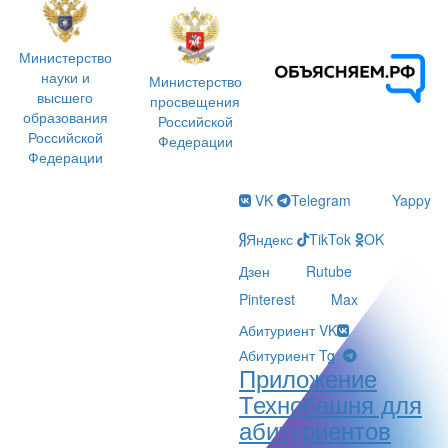
Министерство
науки и
Министерство
высшего
просвещения
образования
Российской
Российской
Федерации
Федерации
VK
Telegram
Yappy
Яндекс
TikTok
OK
Дзен
Rutube
Pinterest
Max
Абитуриент VK
Абитуриент Tg
Приложение
Технобашня для
абитуриентов