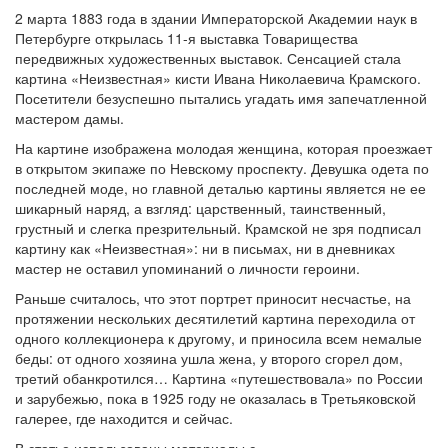
2 марта 1883 года в здании Императорской Академии наук в
Петербурге открылась 11-я выставка Товарищества
передвижных художественных выставок. Сенсацией стала
картина «Неизвестная» кисти Ивана Николаевича Крамского.
Посетители безуспешно пытались угадать имя запечатленной
мастером дамы.
На картине изображена молодая женщина, которая проезжает
в открытом экипаже по Невскому проспекту. Девушка одета по
последней моде, но главной деталью картины является не ее
шикарный наряд, а взгляд: царственный, таинственный,
грустный и слегка презрительный. Крамской не зря подписал
картину как «Неизвестная»: ни в письмах, ни в дневниках
мастер не оставил упоминаний о личности героини.
Раньше считалось, что этот портрет приносит несчастье, на
протяжении нескольких десятилетий картина переходила от
одного коллекционера к другому, и приносила всем немалые
беды: от одного хозяина ушла жена, у второго сгорел дом,
третий обанкротился… Картина «путешествовала» по России
и зарубежью, пока в 1925 году не оказалась в Третьяковской
галерее, где находится и сейчас.
В статье использованы материалы с