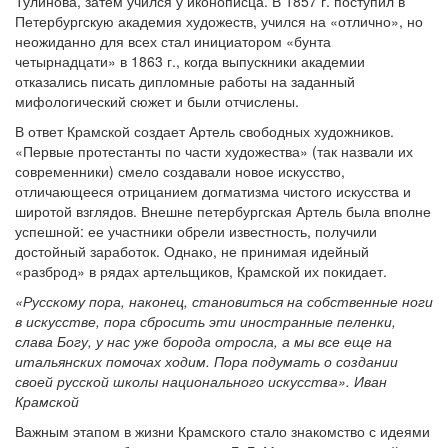
Тулинова, затем учился у иконописца. В 1857 г. поступил в
Петербургскую академия художеств, учился на «отлично», но
неожиданно для всех стал инициатором «бунта
четырнадцати» в 1863 г., когда выпускники академии
отказались писать дипломные работы на заданный
мифологический сюжет и были отчислены.
В ответ Крамской создает Артель свободных художников.
«Первые протестанты по части художества» (так назвали их
современники) смело создавали новое искусство,
отличающееся отрицанием догматизма чистого искусства и
широтой взглядов. Внешне петербургская Артель была вполне
успешной: ее участники обрели известность, получили
достойный заработок. Однако, не принимая идейный
«разброд» в рядах артельщиков, Крамской их покидает.
«Русскому пора, наконец, становиться на собственные ноги
в искусстве, пора сбросить эти иностранные пеленки,
слава Богу, у нас уже борода отросла, а мы все еще на
итальянских помочах ходим. Пора подумать о создании
своей русской школы национального искусства». Иван
Крамской
Важным этапом в жизни Крамского стало знакомство с идеями