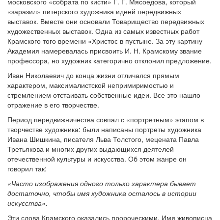
московского «собрата по кисти» Г. Г. Мясоедова, который
«заразил» питерского художника идеей передвижных
выставок. Вместе они основали Товарищество передвижных
художественных выставок. Одна из самых известных работ
Крамского того времени «Христос в пустыне. За эту картину
Академия намеревалась присвоить И. Н. Крамскому звание
профессора, но художник категорично отклонил предложение.
Иван Николаевич до конца жизни отличался прямым
характером, максималистской непримиримостью и
стремлением отстаивать собственные идеи. Все это нашло
отражение в его творчестве.
Период передвижничества совпал с «портретным» этапом в
творчестве художника: были написаны портреты художника
Ивана Шишкина, писателя Льва Толстого, мецената Павла
Третьякова и многих других выдающихся деятелей
отечественной культуры и искусства. Об этом жанре он
говорил так:
«Часто изображения одного только характера бывает
достаточно, чтобы имя художника осталось в истории
искусства».
Эти слова Крамского оказались пророческими. Имя живописца