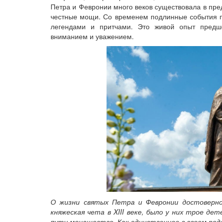
Петра и Февронии много веков существовала в пре
честные мощи. Со временем подлинные события п
легендами и притчами. Это живой опыт предше
вниманием и уважением.
О жизни святых Петра и Февронии достоверно
княжеская чета в XIII веке, было у них трое дет
пути монашество. Как единственное в своем роде 