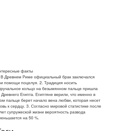
нтересные факты
. В Древнем Риме официальный брак заключался
ри помощи поцелуя. 2. Традиция носить
бручальное кольцо на безымянном пальце пришла
 Древнего Египта. Египтяне верили, что именно в
том пальце берет начало вена любви, которая несет
овь к сердцу. 3. Согласно мировой статистике после
 лет супружеской жизни вероятность развода
меньшается на 50 %.