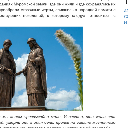
даниях Муромской земли, где они жили и где сохранялись их
риобрели сказочные черты, слившись в народной памяти с
А
ствующих поколений, к которому следует относиться с
С
И
 мы знаем чрезвычайно мало. Известно, что жила эта
ей, умерли они в один день, приняв на закате жизненного
исключение, похоронены князь и княгиня в одном гробу.