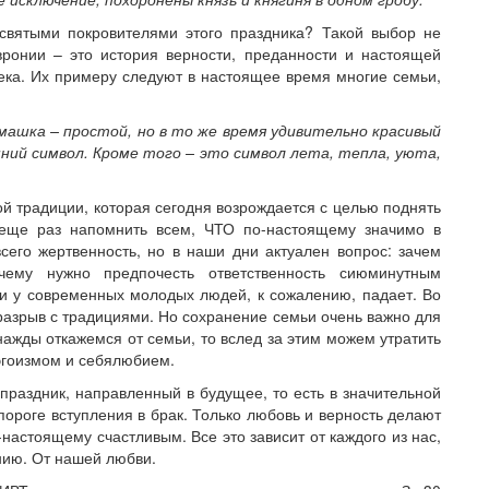
тыми покровителями этого праздника? Такой выбор не
вронии – это история верности, преданности и настоящей
ека. Их примеру следуют в настоящее время многие семьи,
.
машка – простой, но в то же время удивительно красивый
ний символ. Кроме того – это символ лета, тепла, уюта,
 традиции, которая сегодня возрождается с целью поднять
 еще раз напомнить всем, ЧТО по-настоящему значимо в
сего жертвенность, но в наши дни актуален вопрос: зачем
чему нужно предпочесть ответственность сиюминутным
и у современных молодых людей, к сожалению, падает. Во
разрыв с традициями.
Но сохранение семьи очень важно для
нажды откажемся от семьи, то вслед за этим можем утратить
эгоизмом и себялюбием.
аздник, направленный в будущее, то есть в значительной
роге вступления в брак. Только любовь и верность делают
настоящему счастливым. Все это зависит от каждого из нас,
нию. От нашей любви.