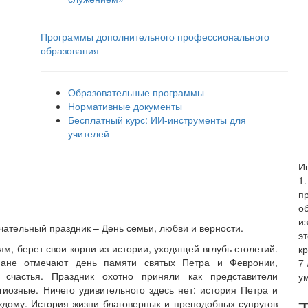
Программы дополнительного профессионального
образования
Образовательные программы
Нормативные документы
Бесплатный курс: ИИ‑инструменты для
учителей
И
1
п
о
из
ательный праздник – День семьи, любви и верности.
э
 берет свои корни из истории, уходящей вглубь столетий.
кр
иане отмечают день памяти святых Петра и Февронии,
7
 счастья. Праздник охотно приняли как представители
у
иозные. Ничего удивительного здесь нет: история Петра и
ждому. История жизни благоверных и преподобных супругов