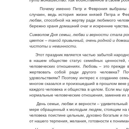
Почему именно Петр и Феврония выбраны свя
случаен, ведь история жизни князей Петра и Фе
любви, способной на жертву ради любимого челов
бережно храня домашний очаг и искренние чувства
Символом Дня семьи, любви и верности стала ро
цветок – такой привычный, очень родной и домаш
чистоты и невинности.
Этот праздник является частью забытой народной
в нашем обществе статус семейных ценностей,
человеческих отношениях. Любовь – это прежде в
жертвовать собой ради другого человека? По
удовольствиям? Поэтому интерес к созданию семь
многом сказался и произошедший в прошлом веке 
каждого человека и общества в целом. Если мы од
нормальные человеческие отношения, заменив их 
День семьи, любви и верности – удивительный пр
мере обращенный к молодым людям, стоящим на по
человека поистине цельным, духовно богатым и по-
от нашего терпения, желания, готовности к понима