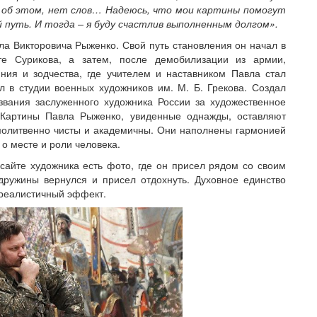
ь об этом, нет слов… Надеюсь, что мои картины помогут
 путь. И тогда – я буду счастлив выполненным долгом».
ла Викторовича Рыженко. Свой путь становления он начал в
те Сурикова, а затем, после демобилизации из армии,
ния и зодчества, где учителем и наставником Павла стал
л в студии военных художников им. М. Б. Грекова. Создал
звания заслуженного художника России за художественное
 Картины Павла Рыженко, увиденные однажды, оставляют
 молитвенно чисты и академичны. Они наполнены гармонией
о месте и роли человека.
айте художника есть фото, где он присел рядом со своим
 дружины вернулся и присел отдохнуть. Духовное единство
 реалистичный эффект.