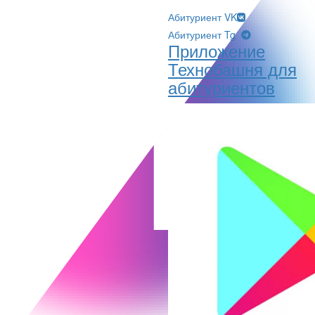
Абитуриент VK
Абитуриент Tg
Приложение
Технобашня для
абитуриентов