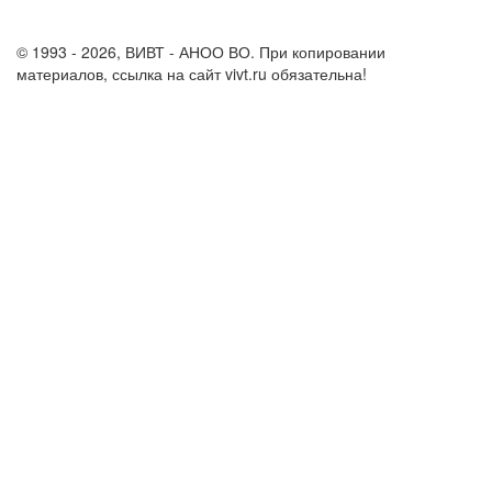
info@vivt.ru
support@vivt.ru
© 1993 - 2026, ВИВТ - АНОО ВО. При копировании
материалов, ссылка на сайт vivt.ru обязательна!
Политика в
отношении обработки персональных данных в ВИВТ – АНОО
ВО