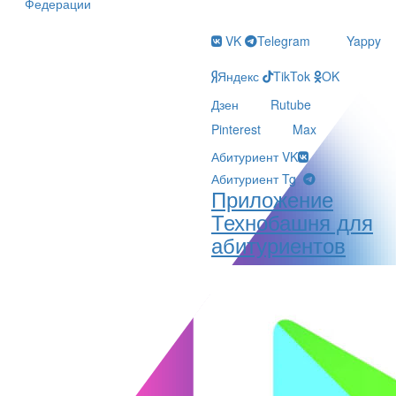
Федерации
VK
Telegram
Yappy
Яндекс
TikTok
OK
Дзен
Rutube
Pinterest
Max
Абитуриент VK
Абитуриент Tg
Приложение
Технобашня для
абитуриентов