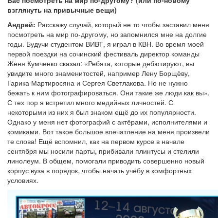
взглянуть на привычные вещи)
Андрей:
Расскажу случай, который не то чтобы заставил меня
посмотреть на мир по-другому, но запомнился мне на долгие
годы. Будучи студентом ВИВТ, я играл в КВН. Во время моей
первой поездки на сочинский фестиваль директор команды
Женя Кумченко сказал: «Ребята, которые дебютируют, вы
увидите много знаменитостей, например Лену Борщёву,
Гарика Мартиросяна и Сергея Светлакова. Но не нужно
бежать к ним фотографироваться. Они такие же люди как вы».
С тех пор я встретил много медийных личностей. С
некоторыми из них я был знаком ещё до их популярности.
Однако у меня нет фотографий с актёрами, исполнителями и
комиками. Вот такое большое впечатление на меня произвели
те слова! Ещё вспомнил, как на первом курсе в начале
сентября мы носили парты, прибивали плинтусы и стелили
линолеум. В общем, помогали приводить совершенно новый
корпус вуза в порядок, чтобы начать учёбу в комфортных
условиях.