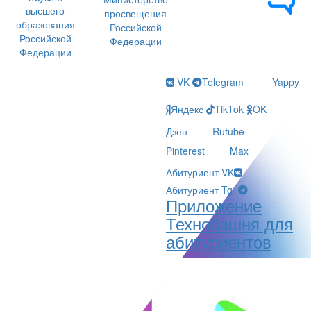
высшего
просвещения
образования
Российской
Российской
Федерации
Федерации
VK
Telegram
Yappy
Яндекс
TikTok
OK
Дзен
Rutube
Pinterest
Max
Абитуриент VK
Абитуриент Tg
Приложение
Технобашня для
абитуриентов