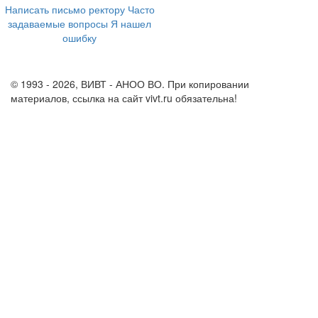
Написать письмо ректору
Часто
задаваемые вопросы
Я нашел
ошибку
info@vivt.ru
support@vivt.ru
© 1993 - 2026, ВИВТ - АНОО ВО. При копировании
материалов, ссылка на сайт vivt.ru обязательна!
Политика в
отношении обработки персональных данных в ВИВТ – АНОО
ВО