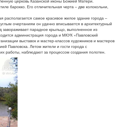
ленную церковь Казанской иконы Божией Матери.
тиле барокко. Его отличительная черта – две колокольни,
я располагается самое красивое жилое здание города –
углым очертаниям он удачно вписывается в архитектурный
д завораживает парадное крыльцо, выполненное из
аходится администрация города и МКУК «Павловский
ганизации выставок и мастер-классов художников и мастеров
ей Павловска. Летом жители и гости города с
их работы, наблюдают за процессом создания полотен.