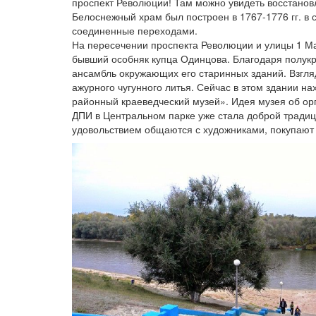
проспект Революции! Там можно увидеть восстанов
Белоснежный храм был построен в 1767-1776 гг. в с
соединенные переходами.
На пересечении проспекта Революции и улицы 1 Ма
бывший особняк купца Одинцова. Благодаря полукр
ансамбль окружающих его старинных зданий. Взгля
ажурного чугунного литья. Сейчас в этом здании н
районный краеведческий музей». Идея музея об ор
ДПИ в Центральном парке уже стала доброй традици
удовольствием общаются с художниками, покупают 