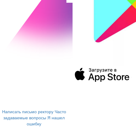
394043, г. Воронеж
ул. Ленина, 73а
+7 (473) 202-04-20
8 800 555-60-54
Написать письмо ректору
Часто
задаваемые вопросы
Я нашел
ошибку
info@vivt.ru
support@vivt.ru