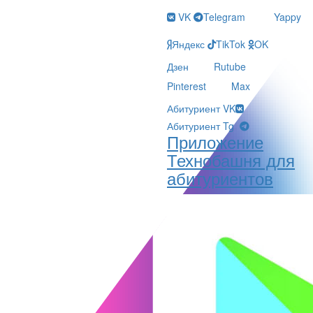
VK
Telegram
Yappy
Яндекс
TikTok
OK
Дзен
Rutube
Pinterest
Max
Абитуриент VK
Абитуриент Tg
Приложение
Технобашня для
абитуриентов