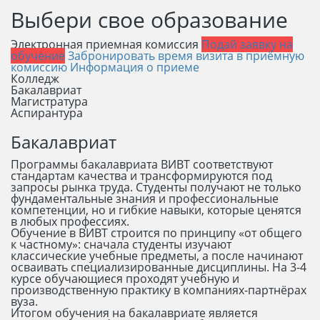
Выбери свое образование
Электронная приемная комиссия
Подай заявку на
обучение
Забронировать время визита в приёмную
комиссию
Информация о приеме
Колледж
Бакалавриат
Магистратура
Аспирантура
Бакалавриат
Программы бакалавриата ВИВТ соответствуют
стандартам качества и трансформируются под
запросы рынка труда. Студенты получают не только
фундаментальные знания и профессиональные
компетенции, но и гибкие навыки, которые ценятся
в любых профессиях.
Обучение в ВИВТ строится по принципу «от общего
к частному»: сначала студенты изучают
классические учебные предметы, а после начинают
осваивать специализированные дисциплины. На 3-4
курсе обучающиеся проходят учебную и
производственную практику в компаниях-партнёрах
вуза.
Итогом обучения на бакалавриате является