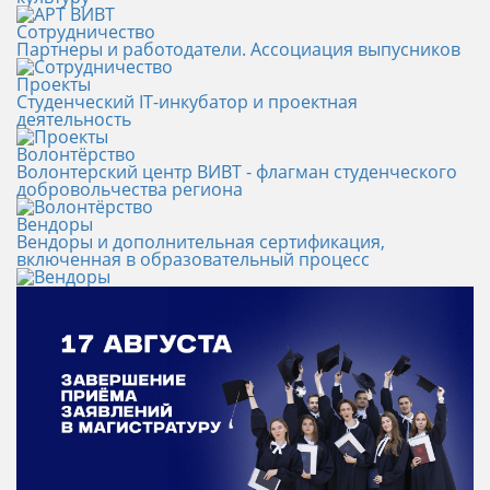
Сотрудничество
Партнеры и работодатели. Ассоциация выпусников
Проекты
Студенческий IT-инкубатор и проектная
деятельность
Волонтёрство
Волонтерский центр ВИВТ - флагман студенческого
добровольчества региона
Вендоры
Вендоры и дополнительная сертификация,
включенная в образовательный процесс
Новости