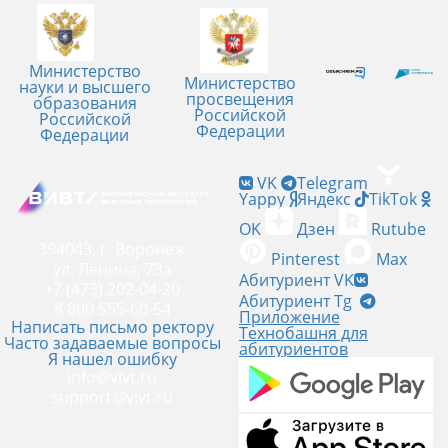
Министерство
Министерство
науки и высшего
просвещения
образования
Российской
Российской
Федерации
Федерации
VK
Telegram
Yappy
Яндекс
TikTok
OK
Дзен
Rutube
394043, г. Воронеж
Pinterest
Max
ул. Ленина, 73а
Абитуриент VK
+7 (473) 202-04-20
Абитуриент Tg
8 800 555-60-54
Приложение
Написать письмо ректору
Технобашня для
Часто задаваемые вопросы
абитуриентов
Я нашел ошибку
info@vivt.ru
support@vivt.ru