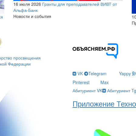
16 июля 2026
Гранты для преподавателей ВИВТ от
Альфа-Банк
Новости и события
1
ся
П
ерство просвещения
ской Федерации
VK
Telegram
Yappy
Pinterest
Max
Абитуриент VK
Абитуриент T
Приложение Техно