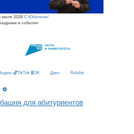
0 июля 2026
С Юбилеем!
раздники и события
Яндекс
TikTok
OK
Дзен
Rutube
g
башня для абитуриентов