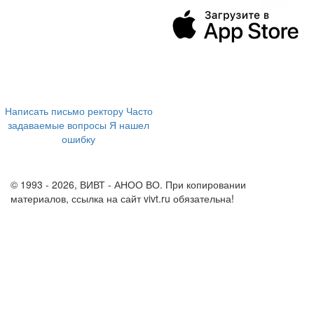
394043, г. Воронеж
ул. Ленина, 73а
+7 (473) 202-04-20
8 800 555-60-54
Написать письмо ректору
Часто
задаваемые вопросы
Я нашел
ошибку
info@vivt.ru
support@vivt.ru
© 1993 - 2026, ВИВТ - АНОО ВО. При копировании
материалов, ссылка на сайт vivt.ru обязательна!
Политика в
отношении обработки персональных данных в ВИВТ – АНОО
ВО