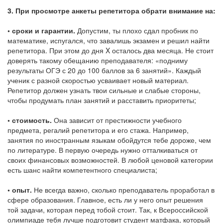
3. При просмотре анкеты репетитора обрати внимание на:
• сроки и гарантии.
Допустим, ты плохо сдал пробник по
математике, испугался, что завалишь экзамен и решил найти
репетитора. При этом до дня X осталось два месяца. Не стоит
доверять такому обещанию преподавателя: «подниму
результаты ОГЭ с 20 до 100 баллов за 6 занятий». Каждый
ученик с разной скоростью усваивает новый материал.
Репетитор должен узнать твои сильные и слабые стороны,
чтобы продумать план занятий и расставить приоритеты;
• стоимость.
Она зависит от престижности учебного
предмета, регалий репетитора и его стажа. Например,
занятия по иностранным языкам обойдутся тебе дороже, чем
по литературе. В первую очередь нужно отталкиваться от
своих финансовых возможностей. В любой ценовой категории
есть шанс найти компетентного специалиста;
• опыт.
Не всегда важно, сколько преподаватель проработал в
сфере образования. Главное, есть ли у него опыт решения
той задачи, которая перед тобой стоит. Так, к Всероссийской
олимпиаде тебя лучше подготовит студент матфака, который