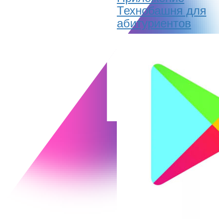
Технобашня для
абитуриентов