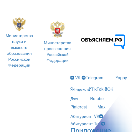
Министерство
науки и
Министерство
высшего
просвещения
образования
Российской
Российской
Федерации
Федерации
VK
Telegram
Yappy
Яндекс
TikTok
OK
Дзен
Rutube
Pinterest
Max
Абитуриент VK
Абитуриент Tg
Приложение