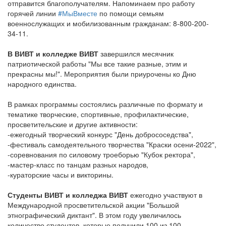
отправится благополучателям. Напоминаем про работу
горячей линии
#МыВместе
по помощи семьям
военнослужащих и мобилизованным гражданам: 8-800-200-
34-11.
В ВИВТ и колледже ВИВТ
завершился месячник
патриотической работы "Мы все такие разные, этим и
прекрасны мы!". Мероприятия были приурочены ко Дню
народного единства.
В рамках программы состоялись различные по формату и
тематике творческие, спортивные, профилактические,
просветительские и другие активности:
-ежегодный творческий конкурс "День добрососедства",
-фестиваль самодеятельного творчества "Краски осени-2022",
-соревнования по силовому троеборью "Кубок ректора",
-мастер-класс по танцам разных народов,
-кураторские часы и викторины.
Студенты ВИВТ и колледжа ВИВТ
ежегодно участвуют в
Международной просветительской акции "Большой
этнографический диктант". В этом году увеличилось
количество студентов, которые получили 100 из 100