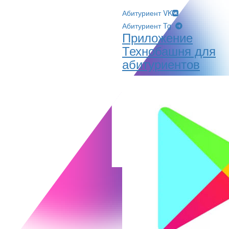
Абитуриент VK
Абитуриент Tg
Приложение
Технобашня для
абитуриентов