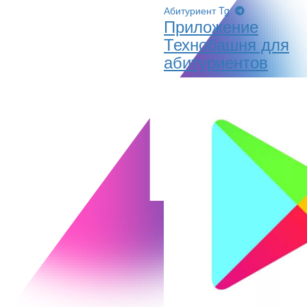
Абитуриент Tg
Приложение
Технобашня для
абитуриентов