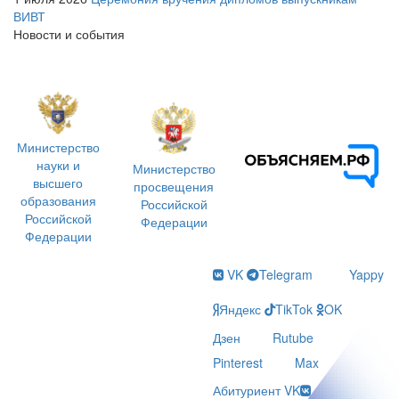
ВИВТ
Новости и события
Министерство
науки и
Министерство
высшего
просвещения
образования
Российской
Российской
Федерации
Федерации
VK
Telegram
Yappy
Яндекс
TikTok
OK
Дзен
Rutube
Pinterest
Max
Абитуриент VK