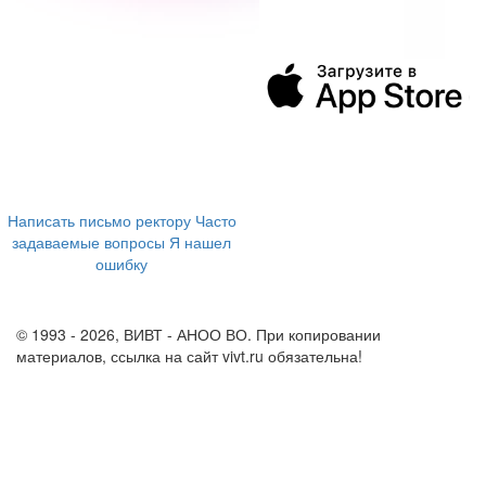
394043, г. Воронеж
ул. Ленина, 73а
+7 (473) 202-04-20
8 800 555-60-54
Написать письмо ректору
Часто
задаваемые вопросы
Я нашел
ошибку
info@vivt.ru
support@vivt.ru
© 1993 - 2026, ВИВТ - АНОО ВО. При копировании
материалов, ссылка на сайт vivt.ru обязательна!
Политика в
отношении обработки персональных данных в ВИВТ – АНОО
ВО