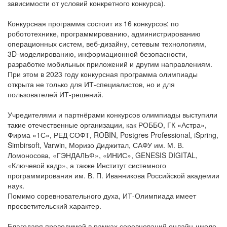
зависимости от условий конкретного конкурса).
Конкурсная программа состоит из 16 конкурсов: по
робототехнике, программированию, администрированию
операционных систем, веб-дизайну, сетевым технологиям,
3D-моделированию, информационной безопасности,
разработке мобильных приложений и другим направлениям.
При этом в 2023 году конкурсная программа олимпиады
открыта не только для ИТ-специалистов, но и для
пользователей ИТ-решений.
Учредителями и партнёрами конкурсов олимпиады выступили
такие отечественные организации, как РОББО, ГК «Астра»,
Фирма «1С», РЕД СОФТ, ROBIN, Postgres Professional, iSpring,
Simbirsoft, Varwin, Моризо Диджитал, САФУ им. М. В.
Ломоносова, «ГЭНДАЛЬФ», «ИНИС», GENESIS DIGITAL,
«Ключевой кадр», а также Институт системного
программирования им. В. П. Иванникова Российской академии
наук.
Помимо соревновательного духа, ИТ-Олимпиада имеет
просветительский характер.
Благодаря проводимой в рамках соревнований онлайн-школе