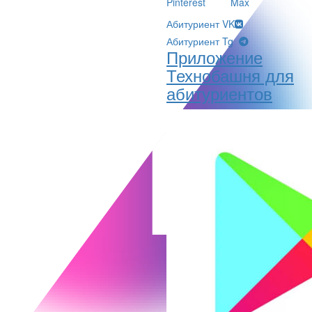
Pinterest
Max
Абитуриент VK
Абитуриент Tg
Приложение
Технобашня для
абитуриентов