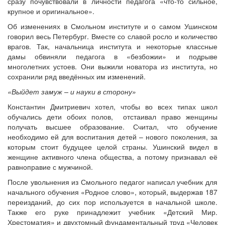
сразу почувствовали в личности педагога «что-то сильное,
крупное и оригинальное».
Об изменениях в Смольном институте и о самом Ушинском
говорил весь Петербург. Вместе со славой росло и количество
врагов. Так, начальница института и некоторые классные
дамы обвиняли педагога в «безбожии» и подрыве
многолетних устоев. Они выжили новатора из института, но
сохранили ряд введённых им изменений.
«Выйдет замуж – и науки в сторону»
Константин Дмитриевич хотел, чтобы во всех типах школ
обучались дети обоих полов, отстаивал право женщины
получать высшее образование. Считал, что обучение
необходимо ей для воспитания детей – нового поколения, за
которым стоит будущее целой страны. Ушинский видел в
женщине активного члена общества, а потому признавал её
равноправие с мужчиной.
После увольнения из Смольного педагог написал учебник для
начального обучения «Родное слово», который, выдержав 187
переизданий, до сих пор используется в начальной школе.
Также его руке принадлежит учебник «Детский Мир.
Хрестоматия» и двухтомный фундаментальный труд «Человек