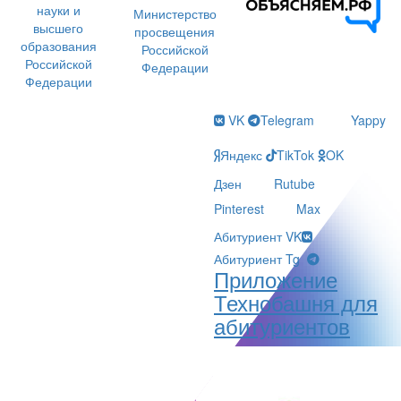
науки и
Министерство
высшего
просвещения
образования
Российской
Российской
Федерации
Федерации
VK
Telegram
Yappy
Яндекс
TikTok
OK
Дзен
Rutube
Pinterest
Max
Абитуриент VK
Абитуриент Tg
Приложение
Технобашня для
абитуриентов