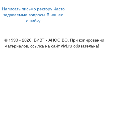
8 800 555-60-54
Написать письмо ректору
Часто
задаваемые вопросы
Я нашел
ошибку
info@vivt.ru
support@vivt.ru
© 1993 - 2026, ВИВТ - АНОО ВО. При копировании
материалов, ссылка на сайт vivt.ru обязательна!
Политика в
отношении обработки персональных данных в ВИВТ – АНОО
ВО