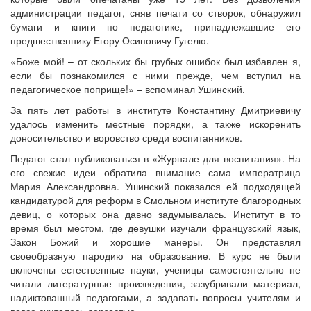
администрации педагог, сняв печати со створок, обнаружил
бумаги и книги по педагогике, принадлежавшие его
предшественнику Егору Осиповичу Гугелю.
«Боже мой! – от скольких бы грубых ошибок был избавлен я,
если бы познакомился с ними прежде, чем вступил на
педагогическое поприще!» – вспоминал Ушинский.
За пять лет работы в институте Константину Дмитриевичу
удалось изменить местные порядки, а также искоренить
доносительство и воровство среди воспитанников.
Педагог стал публиковаться в «Журнале для воспитания». На
его свежие идеи обратила внимание сама императрица
Мария Александровна. Ушинский показался ей подходящей
кандидатурой для реформ в Смольном институте благородных
девиц, о которых она давно задумывалась. Институт в то
время был местом, где девушки изучали французский язык,
Закон Божий и хорошие манеры. Он представлял
своеобразную пародию на образование. В курс не были
включены естественные науки, ученицы самостоятельно не
читали литературные произведения, зазубривали материал,
надиктованный педагогами, а задавать вопросы учителям и
вовсе считалось дерзостью.