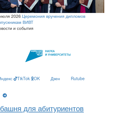
 июля 2026
Церемония вручения дипломов
ыпускникам ВИВТ
овости и события
Яндекс
TikTok
OK
Дзен
Rutube
g
башня для абитуриентов