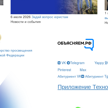
1
6 июля 2026
Задай вопрос юристам
в
Новости и события
Н
ерство просвещения
ской Федерации
VK
Telegram
Yappy
Pinterest
Max
Абитуриент VK
Абитуриент T
Приложение Техно