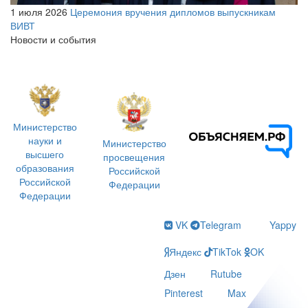
1 июля 2026
Церемония вручения дипломов выпускникам
ВИВТ
Новости и события
Министерство
науки и
Министерство
высшего
просвещения
образования
Российской
Российской
Федерации
Федерации
VK
Telegram
Yappy
Яндекс
TikTok
OK
Дзен
Rutube
Pinterest
Max