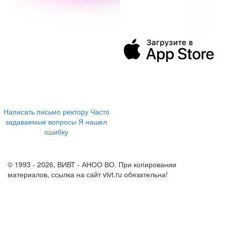
394043, г. Воронеж
ул. Ленина, 73а
+7 (473) 202-04-20
8 800 555-60-54
Написать письмо ректору
Часто
задаваемые вопросы
Я нашел
ошибку
info@vivt.ru
support@vivt.ru
© 1993 - 2026, ВИВТ - АНОО ВО. При копировании
материалов, ссылка на сайт vivt.ru обязательна!
Политика в
отношении обработки персональных данных в ВИВТ – АНОО
ВО