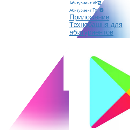
Абитуриент VK
Абитуриент Tg
Приложение
Технобашня для
абитуриентов