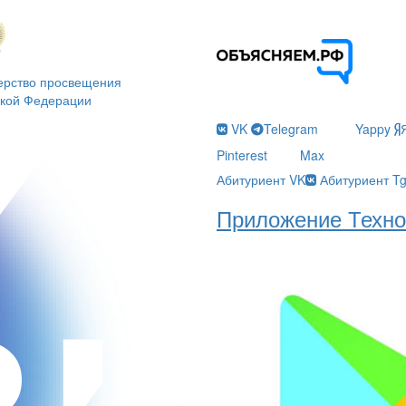
ерство просвещения
ской Федерации
VK
Telegram
Yappy
Pinterest
Max
Абитуриент VK
Абитуриент T
Приложение Техно