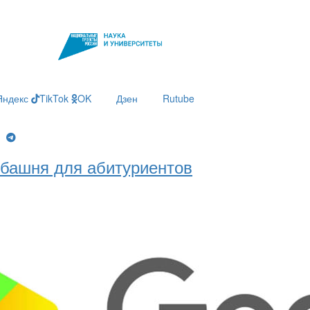
Яндекс
TikTok
OK
Дзен
Rutube
g
башня для абитуриентов